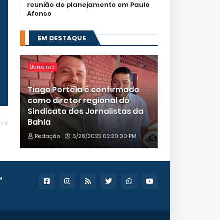
reunião de planejamento em Paulo
Afonso
EM DESTAQUE
Barreiras
Tiago Portela é confirmado
como diretor regional do
Sindicato dos Jornalistas da
Bahia
m
Redação
6/26/2025 02:20:00 PM
e