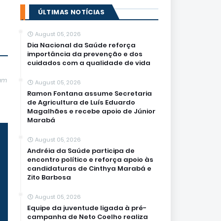
ÚLTIMAS NOTÍCIAS
August 05, 2026
Dia Nacional da Saúde reforça
importância da prevenção e dos
cuidados com a qualidade de vida
jam
August 05, 2026
Ramon Fontana assume Secretaria
de Agricultura de Luís Eduardo
Magalhães e recebe apoio de Júnior
Marabá
August 05, 2026
Andréia da Saúde participa de
encontro político e reforça apoio às
candidaturas de Cinthya Marabá e
Zito Barbosa
August 05, 2026
Equipe da juventude ligada à pré-
campanha de Neto Coelho realiza