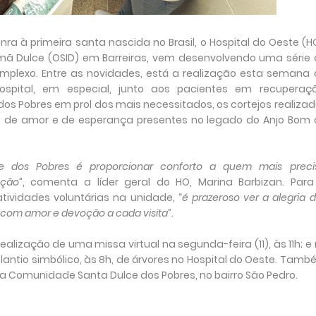
 à primeira santa nascida no Brasil, o Hospital do Oeste (H
rmã Dulce (OSID) em Barreiras, vem desenvolvendo uma série
omplexo. Entre as novidades, está a realização esta semana
ospital, em especial, junto aos pacientes em recuperaçã
 Pobres em prol dos mais necessitados, os cortejos realiza
 de amor e de esperança presentes no legado do Anjo Bom 
e dos Pobres é proporcionar conforto a quem mais precis
ação
”, comenta a líder geral do HO, Marina Barbizan. Para
ividades voluntárias na unidade, “
é prazeroso ver a alegria 
 com amor e devoção a cada visita
”.
lização de uma missa virtual na segunda-feira (11), às 11h; e
 plantio simbólico, às 8h, de árvores no Hospital do Oeste. Tam
na Comunidade Santa Dulce dos Pobres, no bairro São Pedro.