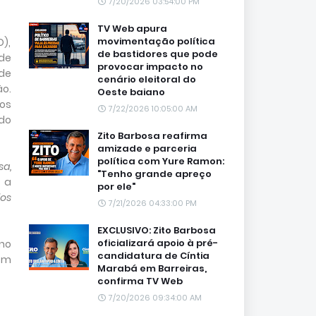
7/20/2026 03:54:00 PM
TV Web apura
movimentação política
O),
de bastidores que pode
 de
provocar impacto no
 de
cenário eleitoral do
o.
Oeste baiano
dos
7/22/2026 10:05:00 AM
do
Zito Barbosa reafirma
amizade e parceria
política com Yure Ramon:
a,
"Tenho grande apreço
 a
por ele"
dos
7/21/2026 04:33:00 PM
EXCLUSIVO: Zito Barbosa
oficializará apoio à pré-
 no
candidatura de Cíntia
bém
Marabá em Barreiras,
confirma TV Web
7/20/2026 09:34:00 AM