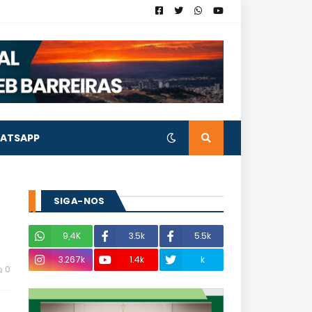
ATSAPP
SIGA-NOS
9,4K
3.5k
5.5k
3.267k
1.4k
k
0