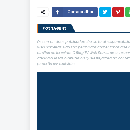
Compartilhar
POSTAGENS
Os comentários publicados são de total responsabilid
Web Barreiras. Não são permitidos comentários que de
direitos de terceiros. O Blog TV Web Barreiras se res
atenda a essas diretrizes ou que esteja fora do con
poderão ser excluídos.