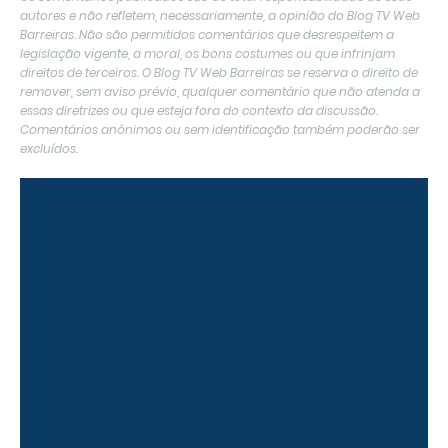
autores e não refletem, necessariamente, a opinião do Blog TV Web
Barreiras. Não são permitidos comentários que desrespeitem a
legislação vigente, a moral, os bons costumes ou que infrinjam
direitos de terceiros. O Blog TV Web Barreiras se reserva o direito de
remover, sem aviso prévio, qualquer comentário que não atenda a
essas diretrizes ou que esteja fora do contexto da discussão.
Comentários anônimos ou sem identificação também poderão ser
excluídos.