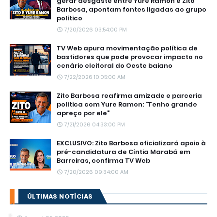
gerar desgaste entre Yure Ramon e Zito
Barbosa, apontam fontes ligadas ao grupo
político
7/20/2026 03:54:00 PM
TV Web apura movimentação política de
bastidores que pode provocar impacto no
cenário eleitoral do Oeste baiano
7/22/2026 10:05:00 AM
Zito Barbosa reafirma amizade e parceria
política com Yure Ramon: "Tenho grande
apreço por ele"
7/21/2026 04:33:00 PM
EXCLUSIVO: Zito Barbosa oficializará apoio à
pré-candidatura de Cíntia Marabá em
Barreiras, confirma TV Web
7/20/2026 09:34:00 AM
ÚLTIMAS NOTÍCIAS