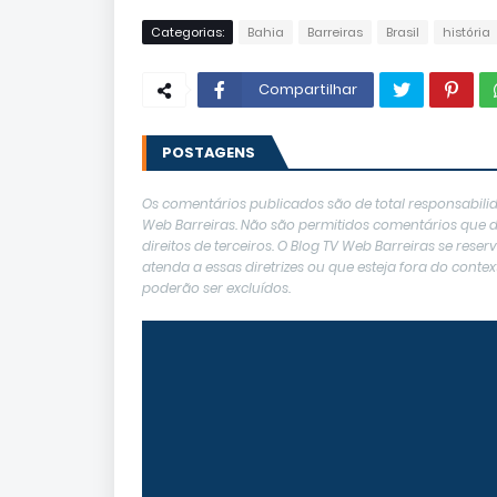
Categorias:
Bahia
Barreiras
Brasil
história
Compartilhar
POSTAGENS
Os comentários publicados são de total responsabilid
Web Barreiras. Não são permitidos comentários que de
direitos de terceiros. O Blog TV Web Barreiras se res
atenda a essas diretrizes ou que esteja fora do con
poderão ser excluídos.