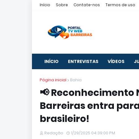
Início
Sobre
Contate-nos
Termos de uso
INÍCIO
ENTREVISTAS
VÍDEOS
J
Página inicial
Bahia
📢 Reconhecimento N
Barreiras entra par
brasileiro!
Redação
1/29/2025 04:39:00 PM