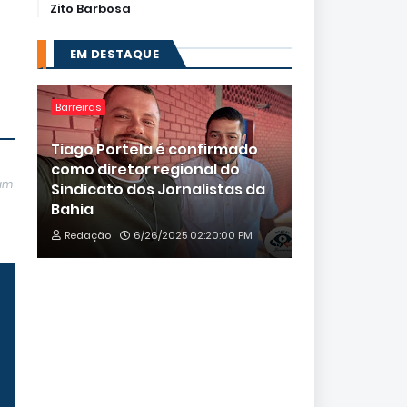
Zito Barbosa
EM DESTAQUE
Barreiras
Tiago Portela é confirmado
como diretor regional do
jam
Sindicato dos Jornalistas da
Bahia
Redação
6/26/2025 02:20:00 PM