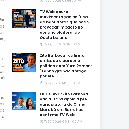
los
7/20/2026 03:54:00 PM
TV Web apura
movimentação política
ão
de bastidores que pode
os
provocar impacto no
ais
cenário eleitoral do
Oeste baiano
s,
7/22/2026 10:05:00 AM
Zito Barbosa reafirma
da
amizade e parceria
 O
política com Yure Ramon:
"Tenho grande apreço
os
por ele"
há
7/21/2026 04:33:00 PM
EXCLUSIVO: Zito Barbosa
 no
oficializará apoio à pré-
as
candidatura de Cíntia
Marabá em Barreiras,
ais
confirma TV Web
r a
7/20/2026 09:34:00 AM