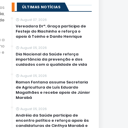
ÚLTIMAS NOTÍCIAS
os
ia
,
do
August 07, 2026
Vereadora Drª. Graça participa de
Festejo do Riachinho e reforça o
apoio à Toinho e Danilo Henrique
a a
no
August 05, 2026
 e
Dia Nacional da Saúde reforça
importância da prevenção e dos
cuidados com a qualidade de vida
August 05, 2026
Ramon Fontana assume Secretaria
de Agricultura de Luís Eduardo
Magalhães e recebe apoio de Júnior
Marabá
August 05, 2026
Andréia da Saúde participa de
encontro político e reforça apoio às
candidaturas de Cinthya Marabá e