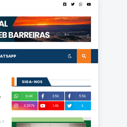
ATSAPP
SIGA-NOS
o
9,4K
3.5k
5.5k
3.267k
1.4k
k
0