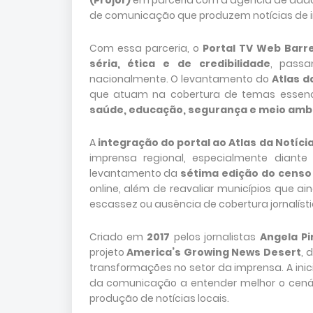
(Projor)
em parceria com a agência de dad
de comunicação que produzem notícias de in
Com essa parceria, o
Portal TV Web Barre
séria, ética e de credibilidade
, passa
nacionalmente. O levantamento do
Atlas d
que atuam na cobertura de temas essen
saúde, educação, segurança e meio amb
A
integração do portal ao Atlas da Notíci
imprensa regional, especialmente diante 
levantamento da
sétima edição do censo
online, além de reavaliar municípios que a
escassez ou ausência de cobertura jornalísti
Criado em
2017
pelos jornalistas
Angela P
projeto
America’s Growing News Desert
, 
transformações no setor da imprensa. A ini
da comunicação a entender melhor o cenári
produção de notícias locais.