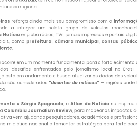
os
Volt Data Lab
, tem como missão mapear e fortalecer veícu
teresse regional.
iras
reforça ainda mais seu compromisso com a
informaç
ndo a integrar um seleto grupo de veículos reconhecid
a Notícia
engloba rádios, TVs, jornais impressos e portais digit
ciais, como
prefeitura, câmara municipal, contas pública
iente
.
a
ocorre em um momento fundamental para o fortalecimento 
dos desafios enfrentados pelo jornalismo local no Brasil.
já está em andamento e busca atualizar os dados dos veícul
inda são considerados
"
desertos de notícias
"
— regiões onde 
ca.
imenta e Sérgio Spagnuolo
, o
Atlas da Notícia
se inspirou
da
Columbia Journalism Review
, para mapear os impactos d
ciativa vem ajudando pesquisadores, acadêmicos e profission
o midiático nacional e fomentar estratégias para fortalece