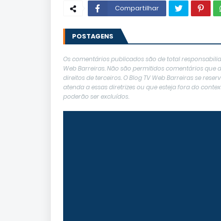
Compartilhar
POSTAGENS
Os comentários publicados são de total responsabilid
Web Barreiras. Não são permitidos comentários que de
direitos de terceiros. O Blog TV Web Barreiras se res
atenda a essas diretrizes ou que esteja fora do con
poderão ser excluídos.