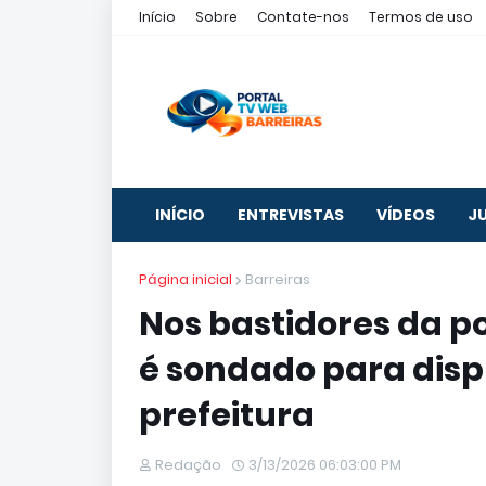
Início
Sobre
Contate-nos
Termos de uso
INÍCIO
ENTREVISTAS
VÍDEOS
J
Página inicial
Barreiras
Nos bastidores da po
é sondado para disp
prefeitura
Redação
3/13/2026 06:03:00 PM