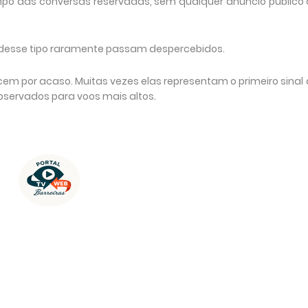
po das conversas reservadas, sem qualquer anúncio público 
s desse tipo raramente passam despercebidos.
em por acaso. Muitas vezes elas representam o primeiro sinal
ervados para voos mais altos.