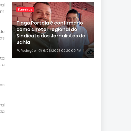
al
Barreiras
om
Tiago Portela é confirmado
como diretor regional do
do
Sindicato dos Jornalistas da
as
Bahia
Redação
6/26/2025 02:20:00 PM
ita
 a
ões
al
 da