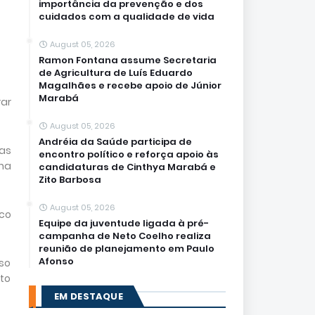
importância da prevenção e dos
cuidados com a qualidade de vida
August 05, 2026
Ramon Fontana assume Secretaria
de Agricultura de Luís Eduardo
Magalhães e recebe apoio de Júnior
Marabá
rar
August 05, 2026
Andréia da Saúde participa de
ças
encontro político e reforça apoio às
 na
candidaturas de Cinthya Marabá e
Zito Barbosa
August 05, 2026
co
Equipe da juventude ligada à pré-
campanha de Neto Coelho realiza
reunião de planejamento em Paulo
Afonso
eso
sto
EM DESTAQUE