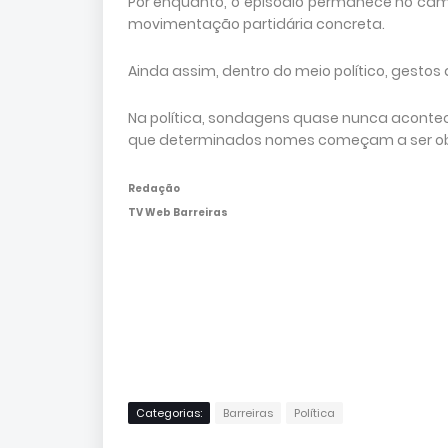
Por enquanto, o episódio permanece no cam
movimentação partidária concreta.
Ainda assim, dentro do meio político, gesto
Na política, sondagens quase nunca acontec
que determinados nomes começam a ser obs
Redação
TV Web Barreiras
Categorias:
Barreiras
Política