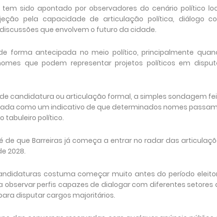
em sido apontado por observadores do cenário político loc
o pela capacidade de articulação política, diálogo c
 discussões que envolvem o futuro da cidade.
e forma antecipada no meio político, principalmente quan
nomes que podem representar projetos políticos em disput
 de candidatura ou articulação formal, a simples sondagem fe
retada como um indicativo de que determinados nomes passam
tabuleiro político.
ra é de que Barreiras já começa a entrar no radar das articulaç
de 2028.
andidaturas costuma começar muito antes do período eleitor
 a observar perfis capazes de dialogar com diferentes setores
 para disputar cargos majoritários.