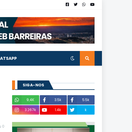
ATSAPP
SIGA-NOS
9,4K
3.5k
5.5k
3.267k
1.4k
k
0