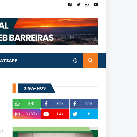
ATSAPP
SIGA-NOS
9,4K
3.5k
5.5k
3.267k
1.4k
k
0