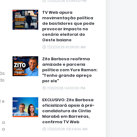
7/20/2026 03:54:00 PM
TV Web apura
movimentação política
de bastidores que pode
provocar impacto no
cenário eleitoral do
Oeste baiano
7/22/2026 10:05:00 AM
Zito Barbosa reafirma
amizade e parceria
política com Yure Ramon:
 às
"Tenho grande apreço
do
por ele"
7/21/2026 04:33:00 PM
EXCLUSIVO: Zito Barbosa
2 e
oficializará apoio à pré-
candidatura de Cíntia
Marabá em Barreiras,
confirma TV Web
, a
o a
7/20/2026 09:34:00 AM