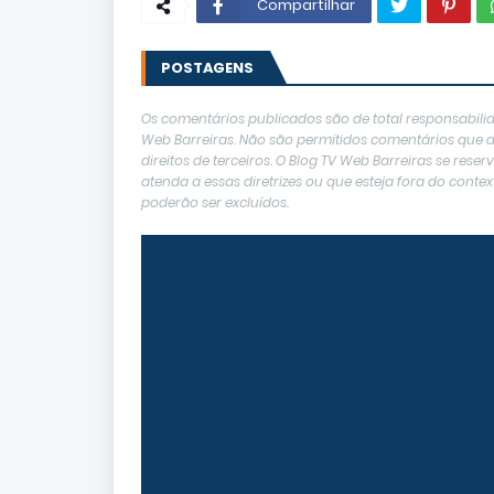
Compartilhar
POSTAGENS
Os comentários publicados são de total responsabilid
Web Barreiras. Não são permitidos comentários que de
direitos de terceiros. O Blog TV Web Barreiras se res
atenda a essas diretrizes ou que esteja fora do con
poderão ser excluídos.