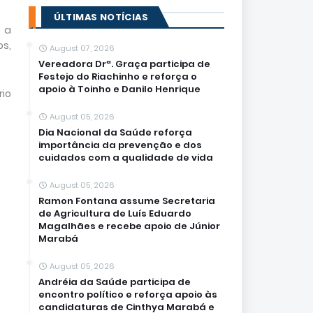
ÚLTIMAS NOTÍCIAS
e a
s,
August 07, 2026
Vereadora Drª. Graça participa de
Festejo do Riachinho e reforça o
apoio à Toinho e Danilo Henrique
rio
August 05, 2026
Dia Nacional da Saúde reforça
importância da prevenção e dos
cuidados com a qualidade de vida
August 05, 2026
Ramon Fontana assume Secretaria
de Agricultura de Luís Eduardo
Magalhães e recebe apoio de Júnior
Marabá
August 05, 2026
Andréia da Saúde participa de
encontro político e reforça apoio às
candidaturas de Cinthya Marabá e