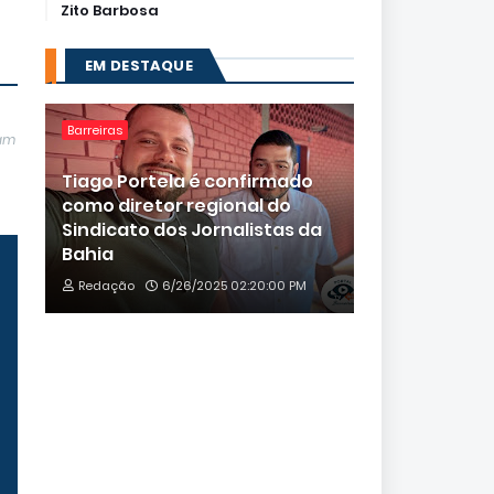
Zito Barbosa
EM DESTAQUE
Barreiras
jam
Tiago Portela é confirmado
como diretor regional do
Sindicato dos Jornalistas da
Bahia
Redação
6/26/2025 02:20:00 PM