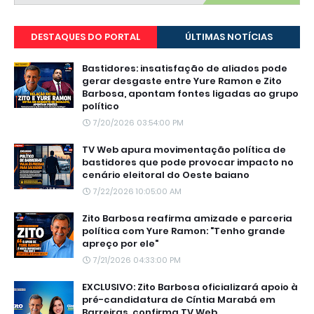
DESTAQUES DO PORTAL
ÚLTIMAS NOTÍCIAS
Bastidores: insatisfação de aliados pode
gerar desgaste entre Yure Ramon e Zito
Barbosa, apontam fontes ligadas ao grupo
político
7/20/2026 03:54:00 PM
TV Web apura movimentação política de
bastidores que pode provocar impacto no
cenário eleitoral do Oeste baiano
7/22/2026 10:05:00 AM
Zito Barbosa reafirma amizade e parceria
política com Yure Ramon: "Tenho grande
apreço por ele"
7/21/2026 04:33:00 PM
EXCLUSIVO: Zito Barbosa oficializará apoio à
pré-candidatura de Cíntia Marabá em
Barreiras, confirma TV Web