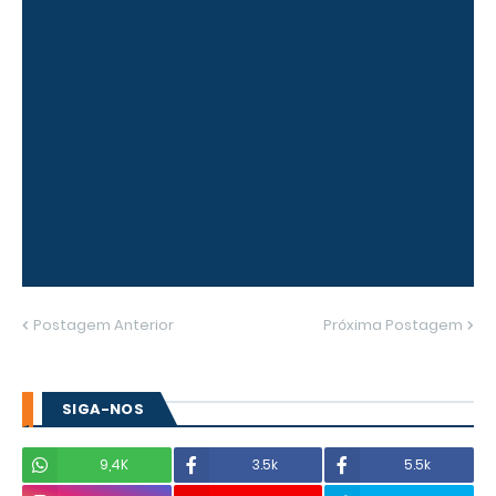
Postagem Anterior
Próxima Postagem
SIGA-NOS
9,4K
3.5k
5.5k