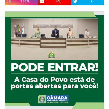
3.267k
1.4k
k