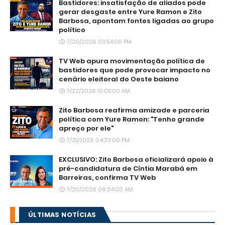
Bastidores: insatisfação de aliados pode
gerar desgaste entre Yure Ramon e Zito
Barbosa, apontam fontes ligadas ao grupo
político
7/20/2026 03:54:00 PM
TV Web apura movimentação política de
bastidores que pode provocar impacto no
cenário eleitoral do Oeste baiano
7/22/2026 10:05:00 AM
Zito Barbosa reafirma amizade e parceria
política com Yure Ramon: "Tenho grande
apreço por ele"
7/21/2026 04:33:00 PM
EXCLUSIVO: Zito Barbosa oficializará apoio à
pré-candidatura de Cíntia Marabá em
Barreiras, confirma TV Web
7/20/2026 09:34:00 AM
ÚLTIMAS NOTÍCIAS