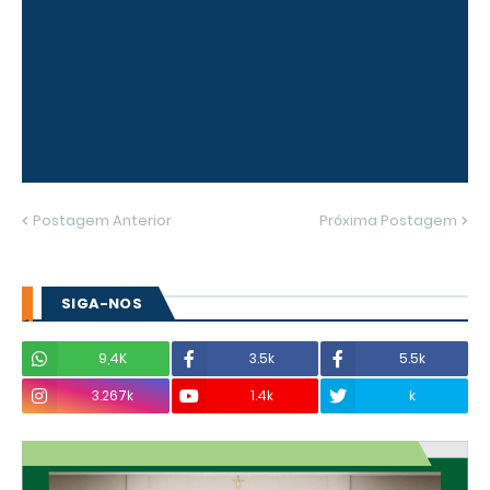
Postagem Anterior
Próxima Postagem
SIGA-NOS
9,4K
3.5k
5.5k
3.267k
1.4k
k