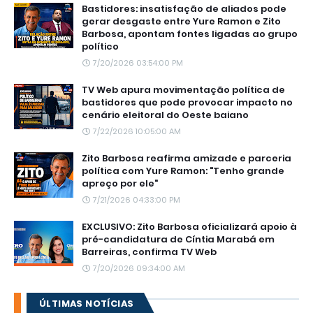
Bastidores: insatisfação de aliados pode
gerar desgaste entre Yure Ramon e Zito
Barbosa, apontam fontes ligadas ao grupo
político
7/20/2026 03:54:00 PM
TV Web apura movimentação política de
bastidores que pode provocar impacto no
cenário eleitoral do Oeste baiano
7/22/2026 10:05:00 AM
Zito Barbosa reafirma amizade e parceria
política com Yure Ramon: "Tenho grande
apreço por ele"
7/21/2026 04:33:00 PM
EXCLUSIVO: Zito Barbosa oficializará apoio à
pré-candidatura de Cíntia Marabá em
Barreiras, confirma TV Web
7/20/2026 09:34:00 AM
ÚLTIMAS NOTÍCIAS