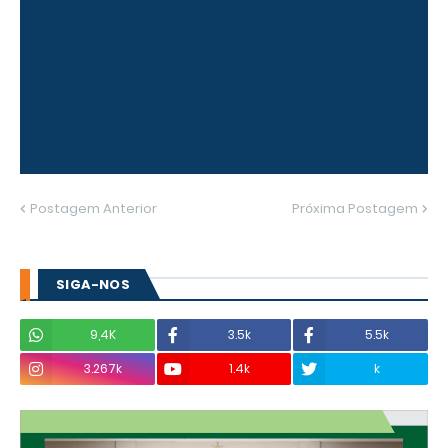
Postagem Anterior
Próxima Postagem
SIGA-NOS
9,4K
3.5k
5.5k
3.267k
1.4k
k