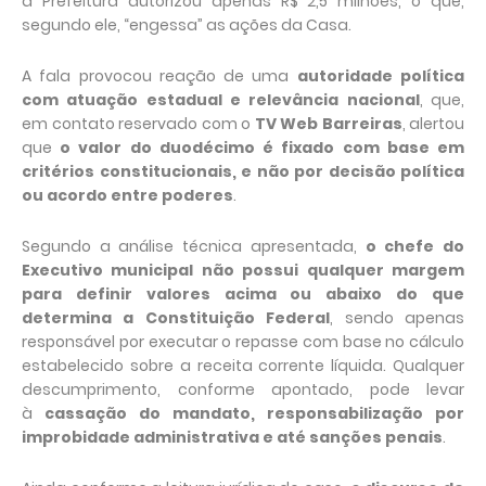
a Prefeitura autorizou apenas R$ 2,5 milhões, o que,
segundo ele, “engessa” as ações da Casa.
A fala provocou reação de uma
autoridade política
com atuação estadual e relevância nacional
, que,
em contato reservado com o
TV Web Barreiras
, alertou
que
o valor do duodécimo é fixado com base em
critérios constitucionais, e não por decisão política
ou acordo entre poderes
.
Segundo a análise técnica apresentada,
o chefe do
Executivo municipal não possui qualquer margem
para definir valores acima ou abaixo do que
determina a Constituição Federal
, sendo apenas
responsável por executar o repasse com base no cálculo
estabelecido sobre a receita corrente líquida. Qualquer
descumprimento, conforme apontado, pode levar
à
cassação do mandato, responsabilização por
improbidade administrativa e até sanções penais
.