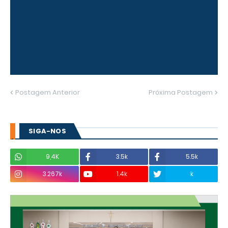
Postagem Anterior
Próxima Postagem
SIGA-NOS
9,4K
3.5k
5.5k
3.267k
1.4k
k