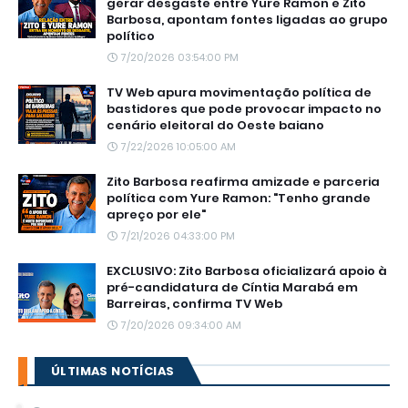
gerar desgaste entre Yure Ramon e Zito
Barbosa, apontam fontes ligadas ao grupo
político
7/20/2026 03:54:00 PM
TV Web apura movimentação política de
bastidores que pode provocar impacto no
cenário eleitoral do Oeste baiano
7/22/2026 10:05:00 AM
Zito Barbosa reafirma amizade e parceria
política com Yure Ramon: "Tenho grande
apreço por ele"
7/21/2026 04:33:00 PM
EXCLUSIVO: Zito Barbosa oficializará apoio à
pré-candidatura de Cíntia Marabá em
Barreiras, confirma TV Web
7/20/2026 09:34:00 AM
ÚLTIMAS NOTÍCIAS