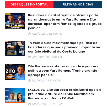
DESTAQUES DO PORTAL
ÚLTIMAS NOTÍCIAS
Bastidores: insatisfação de aliados pode
gerar desgaste entre Yure Ramon e Zito
Barbosa, apontam fontes ligadas ao grupo
político
7/20/2026 03:54:00 PM
TV Web apura movimentação política de
bastidores que pode provocar impacto no
cenário eleitoral do Oeste baiano
7/22/2026 10:05:00 AM
Zito Barbosa reafirma amizade e parceria
política com Yure Ramon: "Tenho grande
apreço por ele"
7/21/2026 04:33:00 PM
EXCLUSIVO: Zito Barbosa oficializará apoio à
pré-candidatura de Cíntia Marabá em
Barreiras, confirma TV Web
7/20/2026 09:34:00 AM