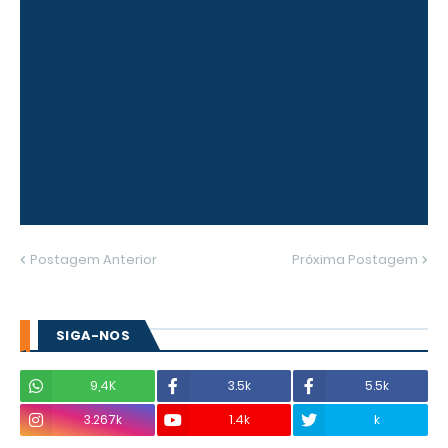
Postagem Anterior
Próxima Postagem
SIGA-NOS
9,4K
3.5k
5.5k
3.267k
1.4k
k