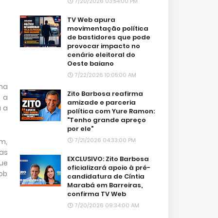
7/20/2026 03:54:00 PM
TV Web apura
movimentação política
de bastidores que pode
provocar impacto no
cenário eleitoral do
Oeste baiano
7/22/2026 10:05:00 AM
uma
Zito Barbosa reafirma
 a
amizade e parceria
a a
política com Yure Ramon:
"Tenho grande apreço
por ele"
7/21/2026 04:33:00 PM
ém,
as
EXCLUSIVO: Zito Barbosa
ue
oficializará apoio à pré-
sob
candidatura de Cíntia
Marabá em Barreiras,
confirma TV Web
7/20/2026 09:34:00 AM