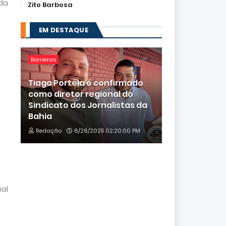
 da
Zito Barbosa
EM DESTAQUE
Barreiras
Tiago Portela é confirmado
como diretor regional do
Sindicato dos Jornalistas da
Bahia
Redação
6/26/2025 02:20:00 PM
nal