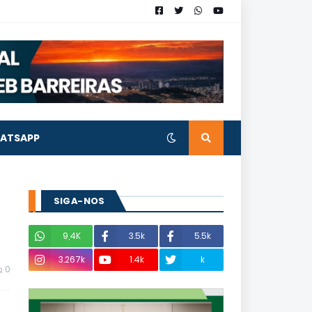
ATSAPP
SIGA-NOS
9,4K
3.5k
5.5k
3.267k
1.4k
k
0