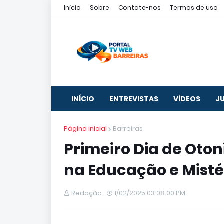
Início
Sobre
Contate-nos
Termos de uso
INÍCIO
ENTREVISTAS
VÍDEOS
J
Página inicial
Barreiras
Primeiro Dia de Otoni
na Educação e Mistér
Redação
1/02/2025 03:08:00 PM