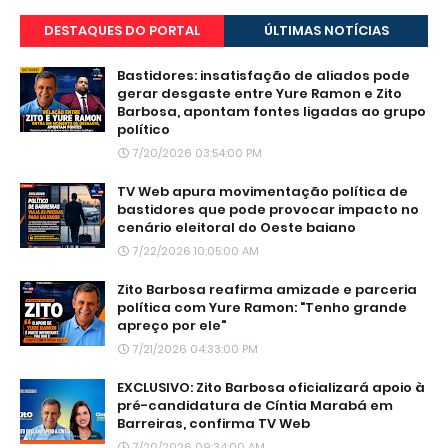
DESTAQUES DO PORTAL
ÚLTIMAS NOTÍCIAS
Bastidores: insatisfação de aliados pode
gerar desgaste entre Yure Ramon e Zito
Barbosa, apontam fontes ligadas ao grupo
político
7/20/2026 03:54:00 PM
TV Web apura movimentação política de
bastidores que pode provocar impacto no
cenário eleitoral do Oeste baiano
7/22/2026 10:05:00 AM
Zito Barbosa reafirma amizade e parceria
política com Yure Ramon: "Tenho grande
apreço por ele"
7/21/2026 04:33:00 PM
EXCLUSIVO: Zito Barbosa oficializará apoio à
pré-candidatura de Cíntia Marabá em
Barreiras, confirma TV Web
7/20/2026 09:34:00 AM