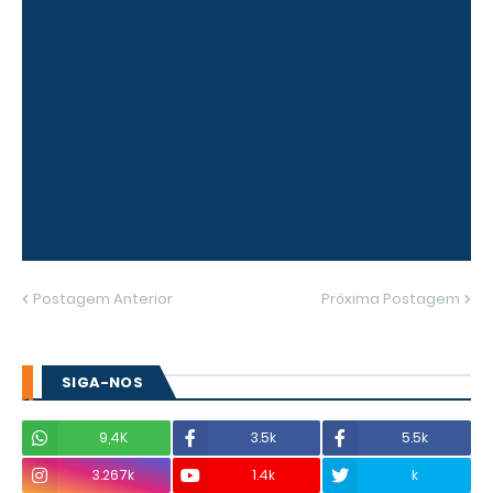
Postagem Anterior
Próxima Postagem
SIGA-NOS
9,4K
3.5k
5.5k
3.267k
1.4k
k