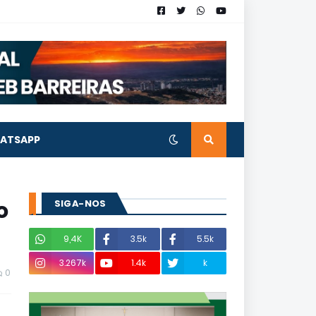
ATSAPP
o
SIGA-NOS
9,4K
3.5k
5.5k
3.267k
1.4k
k
0