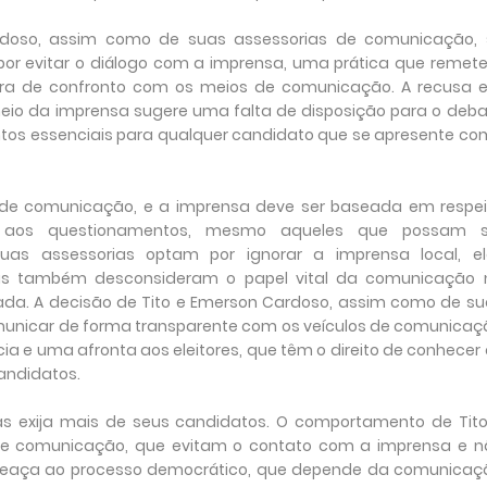
doso, assim como de suas assessorias de comunicação, 
por evitar o diálogo com a imprensa, uma prática que remet
ura de confronto com os meios de comunicação. A recusa 
meio da imprensa sugere uma falta de disposição para o deb
ntos essenciais para qualquer candidato que se apresente c
as de comunicação, e a imprensa deve ser baseada em respei
 aos questionamentos, mesmo aqueles que possam s
uas assessorias optam por ignorar a imprensa local, el
s também desconsideram o papel vital da comunicação 
a. A decisão de Tito e Emerson Cardoso, assim como de su
municar de forma transparente com os veículos de comunicaç
a e uma afronta aos eleitores, que têm o direito de conhecer
andidatos.
as exija mais de seus candidatos. O comportamento de Tito
de comunicação, que evitam o contato com a imprensa e n
aça ao processo democrático, que depende da comunicaç