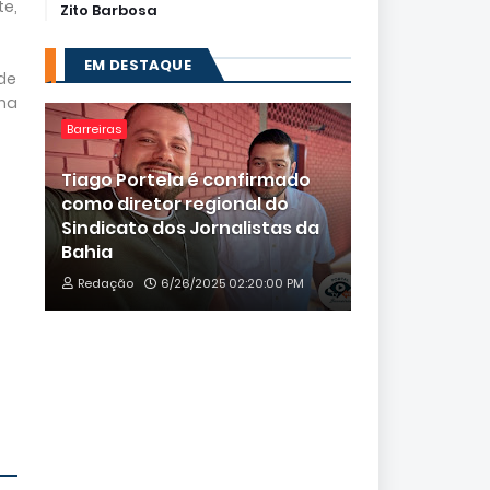
e,
Zito Barbosa
EM DESTAQUE
 de
uma
Barreiras
Tiago Portela é confirmado
como diretor regional do
Sindicato dos Jornalistas da
Bahia
Redação
6/26/2025 02:20:00 PM