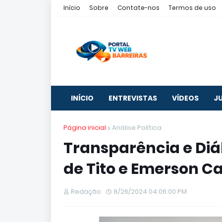
Início
Sobre
Contate-nos
Termos de uso
INÍCIO
ENTREVISTAS
VÍDEOS
J
Página inicial
Análise Política
Transparência e Diá
de Tito e Emerson C
Redação
8/26/2024 04:06:00 PM