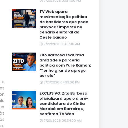
7/20/2026 03:54:00 PM
TV Web apura
movimentação política
de bastidores que pode
provocar impacto no
cenário eleitoral do
Oeste baiano
7/22/2026 10:05:00 AM
Zito Barbosa reafirma
amizade e parceria
política com Yure Ramon:
"Tenho grande apreço
por ele"
 a
7/21/2026 04:33:00 PM
es
EXCLUSIVO: Zito Barbosa
son
oficializará apoio à pré-
elo
candidatura de Cíntia
ue
Marabá em Barreiras,
às
confirma TV Web
as
7/20/2026 09:34:00 AM
o.