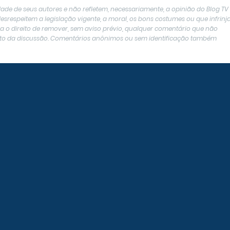
ade de seus autores e não refletem, necessariamente, a opinião do Blog TV
srespeitem a legislação vigente, a moral, os bons costumes ou que infrin
erva o direito de remover, sem aviso prévio, qualquer comentário que não
texto da discussão. Comentários anônimos ou sem identificação também