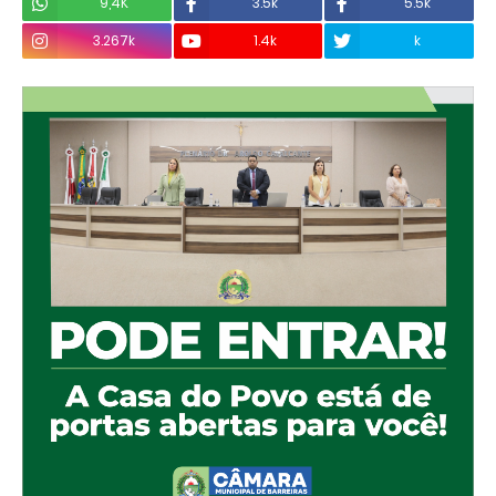
9,4K
3.5k
5.5k
3.267k
1.4k
k