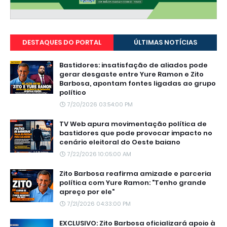
DESTAQUES DO PORTAL
ÚLTIMAS NOTÍCIAS
Bastidores: insatisfação de aliados pode
gerar desgaste entre Yure Ramon e Zito
Barbosa, apontam fontes ligadas ao grupo
político
7/20/2026 03:54:00 PM
TV Web apura movimentação política de
bastidores que pode provocar impacto no
cenário eleitoral do Oeste baiano
7/22/2026 10:05:00 AM
Zito Barbosa reafirma amizade e parceria
política com Yure Ramon: "Tenho grande
apreço por ele"
7/21/2026 04:33:00 PM
EXCLUSIVO: Zito Barbosa oficializará apoio à