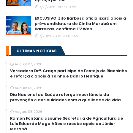
7/21/2026 04:33:00 PM
EXCLUSIVO: Zito Barbosa oficializará apoio à
pré-candidatura de Cíntia Marabá em
Barreiras, confirma TV Web
7/20/2026 09:34:00 AM
ÚLTIMAS NOTÍCIAS
August 07, 2026
Vereadora Drª. Graça participa de Festejo do Riachinho
e reforça o apoio à Toinho e Danilo Henrique
August 05, 2026
Dia Nacional da Saúde reforça importância da
prevenção e dos cuidados com a qualidade de vida
August 05, 2026
Ramon Fontana assume Secretaria de Agricultura de
Luís Eduardo Magalhães e recebe apoio de Júnior
Marabá