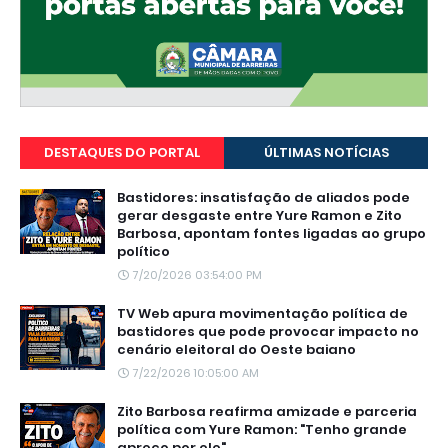
DESTAQUES DO PORTAL
ÚLTIMAS NOTÍCIAS
Bastidores: insatisfação de aliados pode
gerar desgaste entre Yure Ramon e Zito
Barbosa, apontam fontes ligadas ao grupo
político
7/20/2026 03:54:00 PM
TV Web apura movimentação política de
bastidores que pode provocar impacto no
cenário eleitoral do Oeste baiano
7/22/2026 10:05:00 AM
Zito Barbosa reafirma amizade e parceria
política com Yure Ramon: "Tenho grande
apreço por ele"