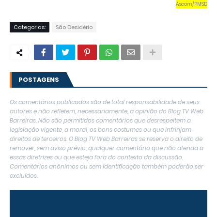
Ascom/PMSD
Categorias:
São Desidério
POSTAGENS
Os comentários publicados são de total responsabilidade de seus
autores e não refletem, necessariamente, a opinião do Blog TV Web
Barreiras. Não são permitidos comentários que desrespeitem a
legislação vigente, a moral, os bons costumes ou que infrinjam
direitos de terceiros. O Blog TV Web Barreiras se reserva o direito de
remover, sem aviso prévio, qualquer comentário que não atenda a
essas diretrizes ou que esteja fora do contexto da discussão.
Comentários anônimos ou sem identificação também poderão ser
excluídos.