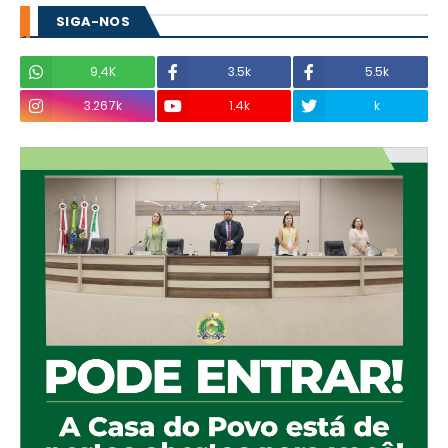
SIGA-NOS
9,4K
3.5k
5.5k
3.267k
1.4k
k