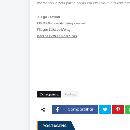
moradores e pela participação em eventos que fazem parte
Tiago Portela
DRT 0889 – Jornalista Responsável
Filiação: Sinjorba | Fenaj
Portal TV Web Barreiras
Categorias:
Política
Compartilhar
POSTAGENS