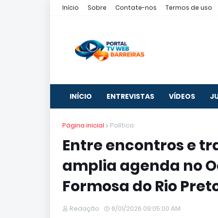
Início
Sobre
Contate-nos
Termos de uso
INÍCIO
ENTREVISTAS
VÍDEOS
J
Página inicial
Política
Entre encontros e t
amplia agenda no Oe
Formosa do Rio Pret
Redação
6/01/2026 09:05:00 AM