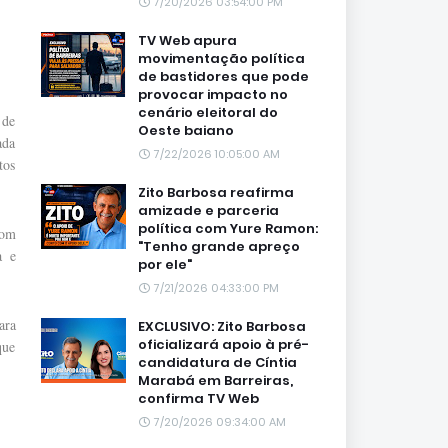
7/20/2026 03:54:00 PM
TV Web apura
movimentação política
de bastidores que pode
provocar impacto no
cenário eleitoral do
 de
Oeste baiano
ada
7/22/2026 10:05:00 AM
tos
Zito Barbosa reafirma
amizade e parceria
política com Yure Ramon:
com
"Tenho grande apreço
a e
por ele"
7/21/2026 04:33:00 PM
ara
EXCLUSIVO: Zito Barbosa
oficializará apoio à pré-
que
candidatura de Cíntia
Marabá em Barreiras,
confirma TV Web
7/20/2026 09:34:00 AM