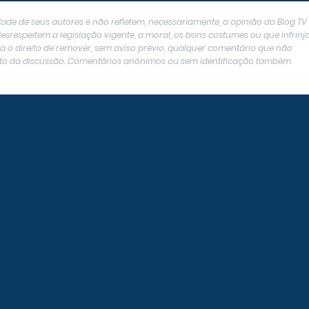
ade de seus autores e não refletem, necessariamente, a opinião do Blog TV
srespeitem a legislação vigente, a moral, os bons costumes ou que infrin
erva o direito de remover, sem aviso prévio, qualquer comentário que não
texto da discussão. Comentários anônimos ou sem identificação também