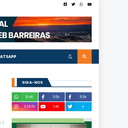
ATSAPP
SIGA-NOS
9,4K
3.5k
5.5k
3.267k
1.4k
k
0