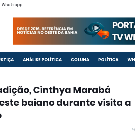
Whatsapp
USTIÇA
ANÁLISE POLÍTICA
COLUNA
POLÍTICA
WH
radição, Cinthya Marabá
ste baiano durante visita a
o