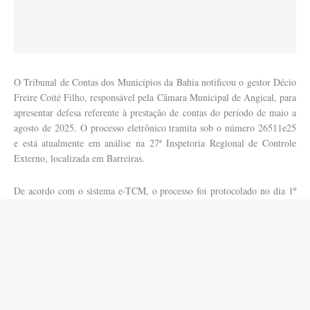
O Tribunal de Contas dos Municípios da Bahia notificou o gestor Décio
Freire Coité Filho, responsável pela Câmara Municipal de Angical, para
apresentar defesa referente à prestação de contas do período de maio a
agosto de 2025. O processo eletrônico tramita sob o número 26511e25
e está atualmente em análise na 27ª Inspetoria Regional de Controle
Externo, localizada em Barreiras.
De acordo com o sistema e-TCM, o processo foi protocolado no dia 1º
de outubro e encaminhado à unidade técnica responsável. No dia 15 do
mesmo mês, passou para a fase de verificação e segue em andamento,
com movimentação registrada na plataforma oficial do tribunal.
O TCM concedeu prazo de quinze dias para que o gestor apresente suas
justificativas e toda a documentação necessária à defesa. As informações
devem ser enviadas de forma eletrônica, em formato PDF pesquisável,