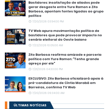
Bastidores: insatisfação de aliados pode
gerar desgaste entre Yure Ramon e Zito
Barbosa, apontam fontes ligadas ao grupo
político
7/20/2026 03:54:00 PM
TV Web apura movimentação política de
bastidores que pode provocar impacto no
cenário eleitoral do Oeste baiano
7/22/2026 10:05:00 AM
Zito Barbosa reafirma amizade e parceria
política com Yure Ramon: "Tenho grande
apreço por ele"
7/21/2026 04:33:00 PM
EXCLUSIVO: Zito Barbosa oficializará apoio à
pré-candidatura de Cíntia Marabá em
Barreiras, confirma TV Web
7/20/2026 09:34:00 AM
ÚLTIMAS NOTÍCIAS