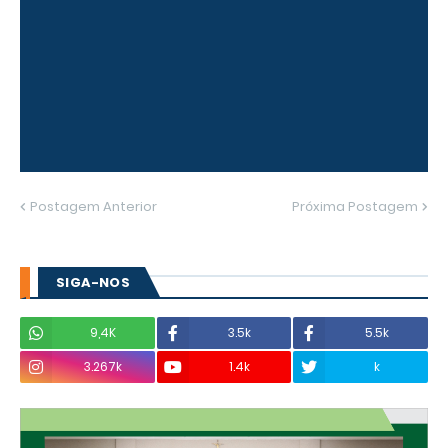
Postagem Anterior
Próxima Postagem
SIGA-NOS
9,4K
3.5k
5.5k
3.267k
1.4k
k