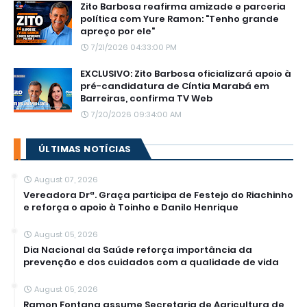
Zito Barbosa reafirma amizade e parceria
política com Yure Ramon: "Tenho grande
apreço por ele"
7/21/2026 04:33:00 PM
EXCLUSIVO: Zito Barbosa oficializará apoio à
pré-candidatura de Cíntia Marabá em
Barreiras, confirma TV Web
7/20/2026 09:34:00 AM
ÚLTIMAS NOTÍCIAS
August 07, 2026
Vereadora Drª. Graça participa de Festejo do Riachinho
e reforça o apoio à Toinho e Danilo Henrique
August 05, 2026
Dia Nacional da Saúde reforça importância da
prevenção e dos cuidados com a qualidade de vida
August 05, 2026
Ramon Fontana assume Secretaria de Agricultura de