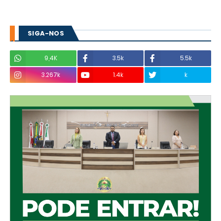
SIGA-NOS
9,4K
3.5k
5.5k
3.267k
1.4k
k