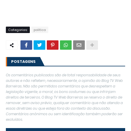
Categorias:
politica
POSTAGENS
Os comentários publicados são de total responsabilidade de seus
autores e não refletem, necessariamente, a opinião do Blog TV Web
Barreiras. Não são permitidos comentários que desrespeitem a
legislação vigente, a moral, os bons costumes ou que infrinjam
direitos de terceiros. O Blog TV Web Barreiras se reserva o direito de
remover, sem aviso prévio, qualquer comentário que não atenda a
essas diretrizes ou que esteja fora do contexto da discussão.
Comentários anônimos ou sem identificação também poderão ser
excluídos.