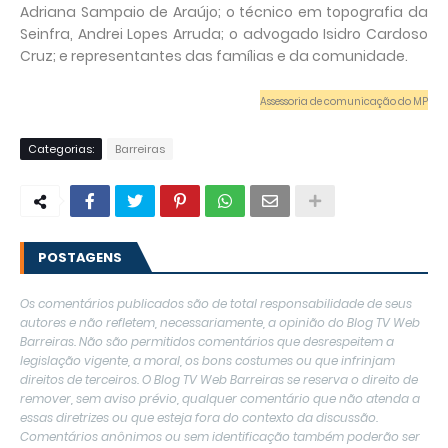
Adriana Sampaio de Araújo; o técnico em topografia da
Seinfra, Andrei Lopes Arruda; o advogado Isidro Cardoso
Cruz; e representantes das famílias e da comunidade.
Assessoria de comunicação do MP
Categorias:
Barreiras
POSTAGENS
Os comentários publicados são de total responsabilidade de seus
autores e não refletem, necessariamente, a opinião do Blog TV Web
Barreiras. Não são permitidos comentários que desrespeitem a
legislação vigente, a moral, os bons costumes ou que infrinjam
direitos de terceiros. O Blog TV Web Barreiras se reserva o direito de
remover, sem aviso prévio, qualquer comentário que não atenda a
essas diretrizes ou que esteja fora do contexto da discussão.
Comentários anônimos ou sem identificação também poderão ser