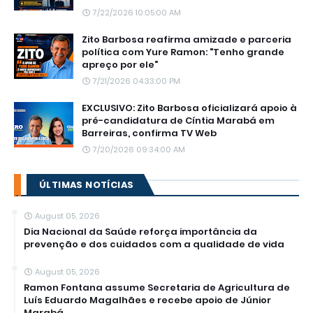
7/22/2026 10:05:00 AM
Zito Barbosa reafirma amizade e parceria
política com Yure Ramon: "Tenho grande
apreço por ele"
7/21/2026 04:33:00 PM
EXCLUSIVO: Zito Barbosa oficializará apoio à
pré-candidatura de Cíntia Marabá em
Barreiras, confirma TV Web
7/20/2026 09:34:00 AM
ÚLTIMAS NOTÍCIAS
August 05, 2026
Dia Nacional da Saúde reforça importância da
prevenção e dos cuidados com a qualidade de vida
August 05, 2026
Ramon Fontana assume Secretaria de Agricultura de
Luís Eduardo Magalhães e recebe apoio de Júnior
Marabá