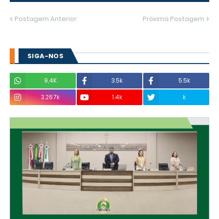
Postagem Anterior
Próxima Postagem
SIGA-NOS
9,4K
3.5k
5.5k
3.267k
1.4k
k