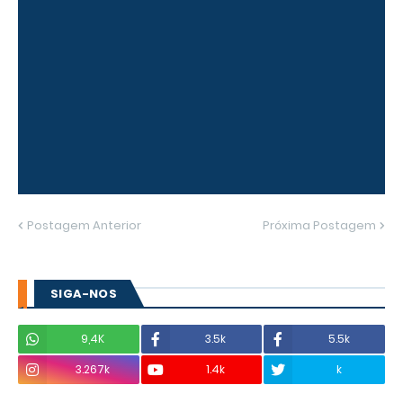
Postagem Anterior
Próxima Postagem
SIGA-NOS
9,4K
3.5k
5.5k
3.267k
1.4k
k