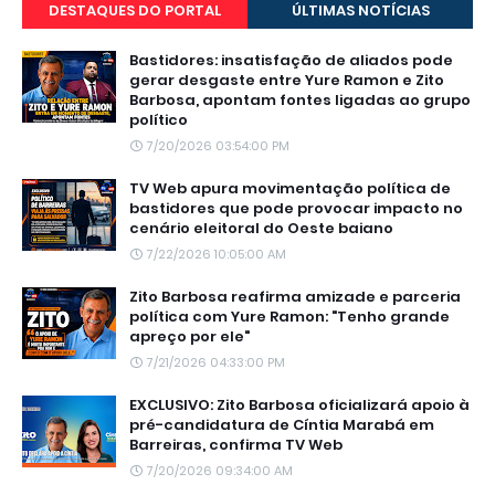
DESTAQUES DO PORTAL
ÚLTIMAS NOTÍCIAS
Bastidores: insatisfação de aliados pode
gerar desgaste entre Yure Ramon e Zito
Barbosa, apontam fontes ligadas ao grupo
político
7/20/2026 03:54:00 PM
TV Web apura movimentação política de
bastidores que pode provocar impacto no
cenário eleitoral do Oeste baiano
7/22/2026 10:05:00 AM
Zito Barbosa reafirma amizade e parceria
política com Yure Ramon: "Tenho grande
apreço por ele"
7/21/2026 04:33:00 PM
EXCLUSIVO: Zito Barbosa oficializará apoio à
pré-candidatura de Cíntia Marabá em
Barreiras, confirma TV Web
7/20/2026 09:34:00 AM