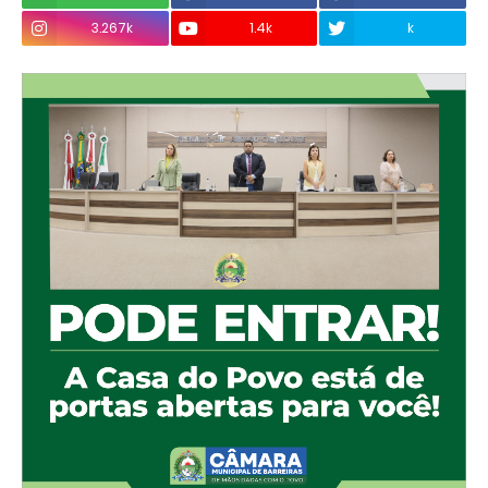
3.267k
1.4k
k