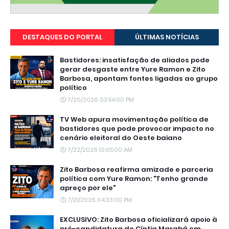
DESTAQUES DO PORTAL
ÚLTIMAS NOTÍCIAS
Bastidores: insatisfação de aliados pode
gerar desgaste entre Yure Ramon e Zito
Barbosa, apontam fontes ligadas ao grupo
político
7/20/2026 03:54:00 PM
TV Web apura movimentação política de
bastidores que pode provocar impacto no
cenário eleitoral do Oeste baiano
7/22/2026 10:05:00 AM
Zito Barbosa reafirma amizade e parceria
política com Yure Ramon: "Tenho grande
apreço por ele"
7/21/2026 04:33:00 PM
EXCLUSIVO: Zito Barbosa oficializará apoio à
pré-candidatura de Cíntia Marabá em