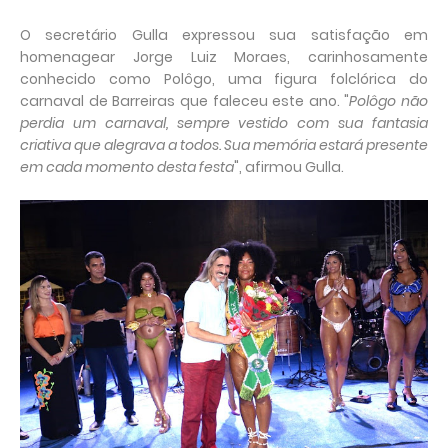
O secretário Gulla expressou sua satisfação em
homenagear Jorge Luiz Moraes, carinhosamente
conhecido como Polôgo, uma figura folclórica do
carnaval de Barreiras que faleceu este ano. "
Polôgo não
perdia um carnaval, sempre vestido com sua fantasia
criativa que alegrava a todos. Sua memória estará presente
em cada momento desta festa
", afirmou Gulla.