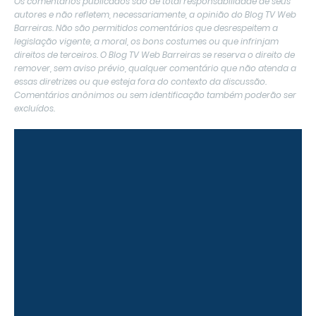
Os comentários publicados são de total responsabilidade de seus
autores e não refletem, necessariamente, a opinião do Blog TV Web
Barreiras. Não são permitidos comentários que desrespeitem a
legislação vigente, a moral, os bons costumes ou que infrinjam
direitos de terceiros. O Blog TV Web Barreiras se reserva o direito de
remover, sem aviso prévio, qualquer comentário que não atenda a
essas diretrizes ou que esteja fora do contexto da discussão.
Comentários anônimos ou sem identificação também poderão ser
excluídos.