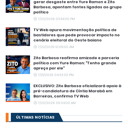
gerar desgaste entre Yure Ramon e Zito
Barbosa, apontam fontes ligadas ao grupo
político
7/20/2026 03:54:00 PM
TV Web apura movimentação política de
bastidores que pode provocar impacto no
cenário eleitoral do Oeste baiano
7/22/2026 10:05:00 AM
Zito Barbosa reafirma amizade e parceria
política com Yure Ramon: "Tenho grande
apreço por ele"
7/21/2026 04:33:00 PM
EXCLUSIVO: Zito Barbosa oficializará apoio à
pré-candidatura de Cíntia Marabá em
Barreiras, confirma TV Web
7/20/2026 09:34:00 AM
ÚLTIMAS NOTÍCIAS