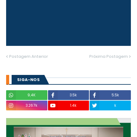
Postagem Anterior
Próxima Postagem
SIGA-NOS
9,4K
3.5k
5.5k
3.267k
1.4k
k