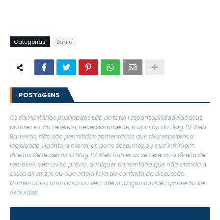
Categorias:
Bahia
POSTAGENS
Os comentários publicados são de total responsabilidade de seus
autores e não refletem, necessariamente, a opinião do Blog TV Web
Barreiras. Não são permitidos comentários que desrespeitem a
legislação vigente, a moral, os bons costumes ou que infrinjam
direitos de terceiros. O Blog TV Web Barreiras se reserva o direito de
remover, sem aviso prévio, qualquer comentário que não atenda a
essas diretrizes ou que esteja fora do contexto da discussão.
Comentários anônimos ou sem identificação também poderão ser
excluídos.