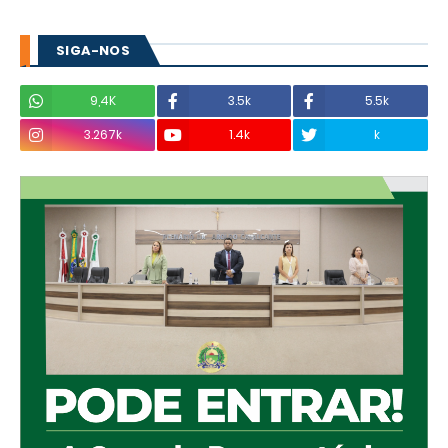
SIGA-NOS
9,4K
3.5k
5.5k
3.267k
1.4k
k