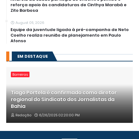
reforça apoio às candidaturas de Cinthya Marabá e
Zito Barbosa
August 05, 2026
Equipe da juventude ligada à pré-campanha de Neto
Coelho realiza reunião de planejamento em Paulo
Afonso
EM DESTAQUE
Barreiras
Tiago Portela é confirmado como diretor
regional do Sindicato dos Jornalistas da
Bahia
Redação
6/26/2025 02:20:00 PM