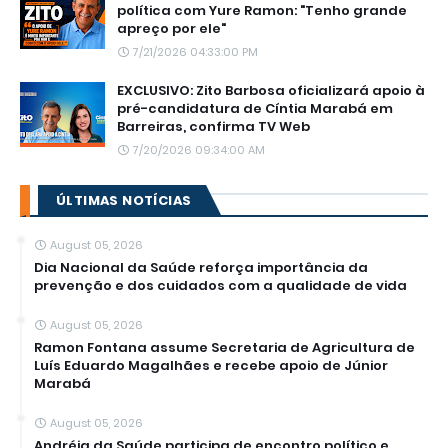
política com Yure Ramon: "Tenho grande
apreço por ele"
7/21/2026 04:33:00 PM
EXCLUSIVO: Zito Barbosa oficializará apoio à
pré-candidatura de Cíntia Marabá em
Barreiras, confirma TV Web
7/20/2026 09:34:00 AM
ÚLTIMAS NOTÍCIAS
August 05, 2026
Dia Nacional da Saúde reforça importância da
prevenção e dos cuidados com a qualidade de vida
August 05, 2026
Ramon Fontana assume Secretaria de Agricultura de
Luís Eduardo Magalhães e recebe apoio de Júnior
Marabá
August 05, 2026
Andréia da Saúde participa de encontro político e