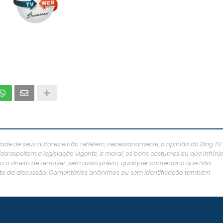
ade de seus autores e não refletem, necessariamente, a opinião do Blog TV
srespeitem a legislação vigente, a moral, os bons costumes ou que infrin
erva o direito de remover, sem aviso prévio, qualquer comentário que não
texto da discussão. Comentários anônimos ou sem identificação também