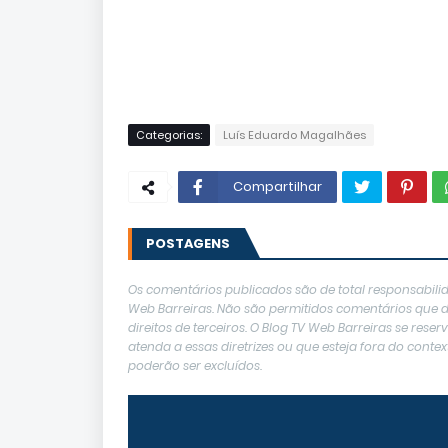
Categorias:
Luís Eduardo Magalhães
Compartilhar
POSTAGENS
Os comentários publicados são de total responsabilid
Web Barreiras. Não são permitidos comentários que de
direitos de terceiros. O Blog TV Web Barreiras se res
atenda a essas diretrizes ou que esteja fora do con
poderão ser excluídos.