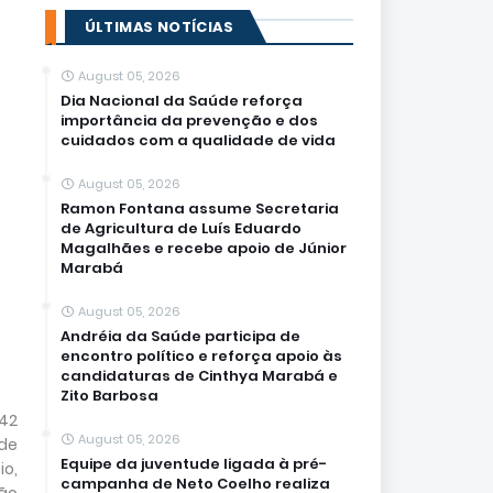
ÚLTIMAS NOTÍCIAS
August 05, 2026
Dia Nacional da Saúde reforça
importância da prevenção e dos
cuidados com a qualidade de vida
August 05, 2026
Ramon Fontana assume Secretaria
de Agricultura de Luís Eduardo
Magalhães e recebe apoio de Júnior
Marabá
August 05, 2026
Andréia da Saúde participa de
encontro político e reforça apoio às
candidaturas de Cinthya Marabá e
Zito Barbosa
,42
August 05, 2026
 de
Equipe da juventude ligada à pré-
o,
campanha de Neto Coelho realiza