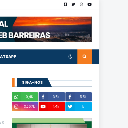
ATSAPP
SIGA-NOS
9,4K
3.5k
5.5k
3.267k
1.4k
k
0