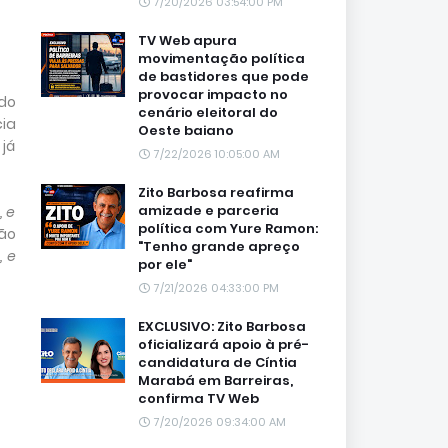
7/20/2026 03:54:00 PM
TV Web apura
movimentação política
de bastidores que pode
provocar impacto no
do
cenário eleitoral do
cia
Oeste baiano
 já
7/22/2026 10:05:00 AM
Zito Barbosa reafirma
amizade e parceria
, e
política com Yure Ramon:
oão
"Tenho grande apreço
, e
por ele"
7/21/2026 04:33:00 PM
EXCLUSIVO: Zito Barbosa
oficializará apoio à pré-
candidatura de Cíntia
Marabá em Barreiras,
confirma TV Web
7/20/2026 09:34:00 AM