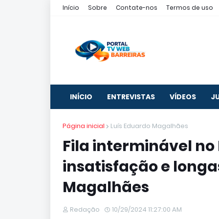
Início
Sobre
Contate-nos
Termos de uso
INÍCIO
ENTREVISTAS
VÍDEOS
J
Página inicial
Luís Eduardo Magalhães
Fila interminável n
insatisfação e long
Magalhães
Redação
10/29/2024 11:27:00 AM