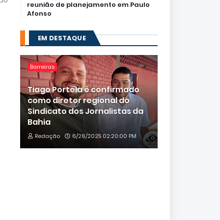
ão
reunião de planejamento em Paulo
Afonso
EM DESTAQUE
Barreiras
Tiago Portela é confirmado
como diretor regional do
Sindicato dos Jornalistas da
Bahia
Redação
6/26/2025 02:20:00 PM