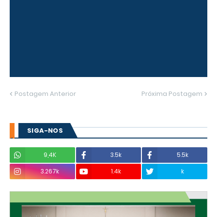
Postagem Anterior
Próxima Postagem
SIGA-NOS
9,4K
3.5k
5.5k
3.267k
1.4k
k