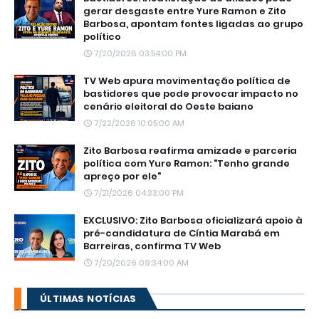
gerar desgaste entre Yure Ramon e Zito
Barbosa, apontam fontes ligadas ao grupo
político
7/20/2026 03:54:00 PM
TV Web apura movimentação política de
bastidores que pode provocar impacto no
cenário eleitoral do Oeste baiano
7/22/2026 10:05:00 AM
Zito Barbosa reafirma amizade e parceria
política com Yure Ramon: "Tenho grande
apreço por ele"
7/21/2026 04:33:00 PM
EXCLUSIVO: Zito Barbosa oficializará apoio à
pré-candidatura de Cíntia Marabá em
Barreiras, confirma TV Web
7/20/2026 09:34:00 AM
ÚLTIMAS NOTÍCIAS