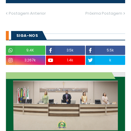
Postagem Anterior
Próxima Postagem
SIGA-NOS
9,4K
3.5k
5.5k
3.267k
1.4k
k