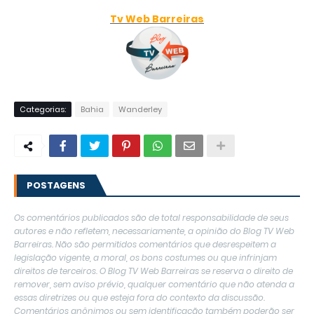
Tv Web Barreiras
Categorias:
Bahia
Wanderley
POSTAGENS
Os comentários publicados são de total responsabilidade de seus
autores e não refletem, necessariamente, a opinião do Blog TV Web
Barreiras. Não são permitidos comentários que desrespeitem a
legislação vigente, a moral, os bons costumes ou que infrinjam
direitos de terceiros. O Blog TV Web Barreiras se reserva o direito de
remover, sem aviso prévio, qualquer comentário que não atenda a
essas diretrizes ou que esteja fora do contexto da discussão.
Comentários anônimos ou sem identificação também poderão ser