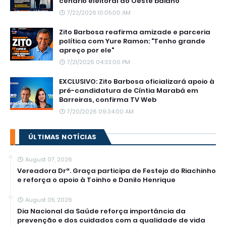
cenário eleitoral do Oeste baiano
7/22/2026 10:05:00 AM
Zito Barbosa reafirma amizade e parceria
política com Yure Ramon: "Tenho grande
apreço por ele"
7/21/2026 04:33:00 PM
EXCLUSIVO: Zito Barbosa oficializará apoio à
pré-candidatura de Cíntia Marabá em
Barreiras, confirma TV Web
7/20/2026 09:34:00 AM
ÚLTIMAS NOTÍCIAS
August 07, 2026
Vereadora Drª. Graça participa de Festejo do Riachinho
e reforça o apoio à Toinho e Danilo Henrique
August 05, 2026
Dia Nacional da Saúde reforça importância da
prevenção e dos cuidados com a qualidade de vida