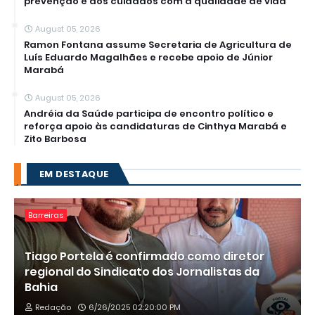
prevenção e dos cuidados com a qualidade de vida
August 05, 2026
Ramon Fontana assume Secretaria de Agricultura de
Luís Eduardo Magalhães e recebe apoio de Júnior
Marabá
August 05, 2026
Andréia da Saúde participa de encontro político e
reforça apoio às candidaturas de Cinthya Marabá e
Zito Barbosa
EM DESTAQUE
Barreiras
Tiago Portela é confirmado como diretor
regional do Sindicato dos Jornalistas da
Bahia
Redação
6/26/2025 02:20:00 PM