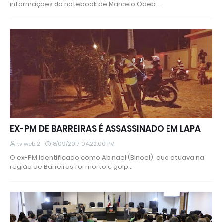
informações do notebook de Marcelo Odeb…
EX-PM DE BARREIRAS É ASSASSINADO EM LAPA
tv web 2
8/09/2017 04:22:00 PM
O ex-PM identificado como Abinael (Binoel), que atuava na
região de Barreiras foi morto a golp…