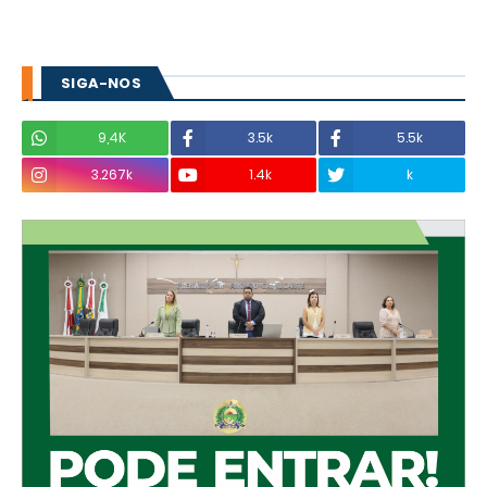
SIGA-NOS
9,4K
3.5k
5.5k
3.267k
1.4k
k