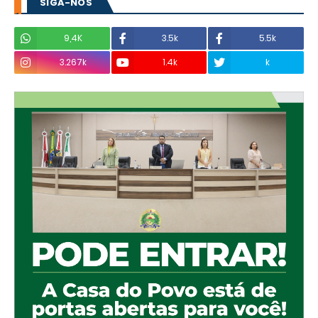
SIGA-NOS
9,4K
3.5k
5.5k
3.267k
1.4k
k