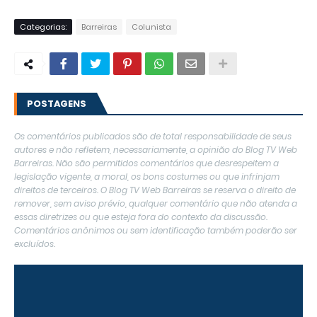
Categorias:
Barreiras
Colunista
POSTAGENS
Os comentários publicados são de total responsabilidade de seus
autores e não refletem, necessariamente, a opinião do Blog TV Web
Barreiras. Não são permitidos comentários que desrespeitem a
legislação vigente, a moral, os bons costumes ou que infrinjam
direitos de terceiros. O Blog TV Web Barreiras se reserva o direito de
remover, sem aviso prévio, qualquer comentário que não atenda a
essas diretrizes ou que esteja fora do contexto da discussão.
Comentários anônimos ou sem identificação também poderão ser
excluídos.