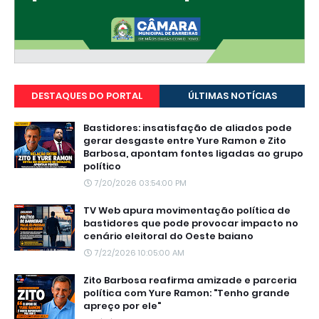
DESTAQUES DO PORTAL
ÚLTIMAS NOTÍCIAS
Bastidores: insatisfação de aliados pode
gerar desgaste entre Yure Ramon e Zito
Barbosa, apontam fontes ligadas ao grupo
político
7/20/2026 03:54:00 PM
TV Web apura movimentação política de
bastidores que pode provocar impacto no
cenário eleitoral do Oeste baiano
7/22/2026 10:05:00 AM
Zito Barbosa reafirma amizade e parceria
política com Yure Ramon: "Tenho grande
apreço por ele"