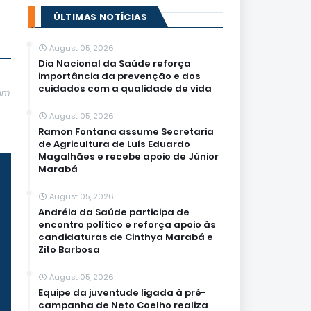
ÚLTIMAS NOTÍCIAS
August 05, 2026
Dia Nacional da Saúde reforça
importância da prevenção e dos
cuidados com a qualidade de vida
jam
August 05, 2026
Ramon Fontana assume Secretaria
de Agricultura de Luís Eduardo
Magalhães e recebe apoio de Júnior
Marabá
August 05, 2026
Andréia da Saúde participa de
encontro político e reforça apoio às
candidaturas de Cinthya Marabá e
Zito Barbosa
August 05, 2026
Equipe da juventude ligada à pré-
campanha de Neto Coelho realiza