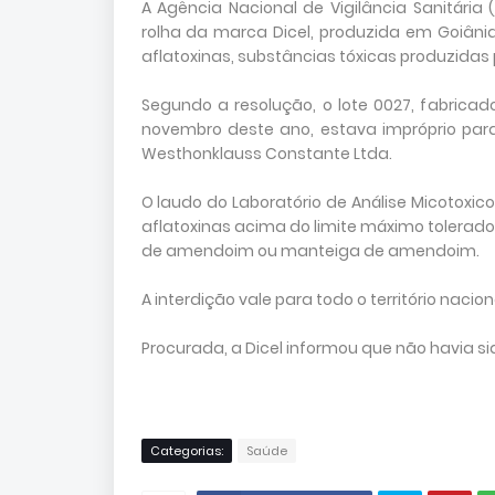
A Agência Nacional de Vigilância Sanitária
rolha da marca Dicel, produzida em Goiânia
aflatoxinas, substâncias tóxicas produzida
Segundo a resolução, o lote 0027, fabric
novembro deste ano, estava impróprio para 
Westhonklauss Constante Ltda.
O laudo do Laboratório de Análise Micotoxico
aflatoxinas acima do limite máximo tolera
de amendoim ou manteiga de amendoim.
A interdição vale para todo o território nacion
Procurada, a Dicel informou que não havia sid
Categorias:
Saúde