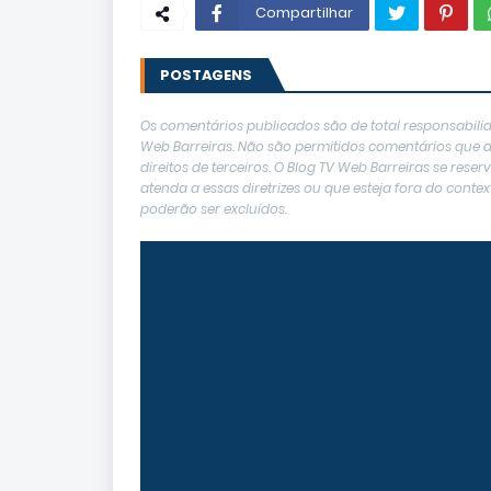
Compartilhar
POSTAGENS
Os comentários publicados são de total responsabilid
Web Barreiras. Não são permitidos comentários que de
direitos de terceiros. O Blog TV Web Barreiras se res
atenda a essas diretrizes ou que esteja fora do con
poderão ser excluídos.