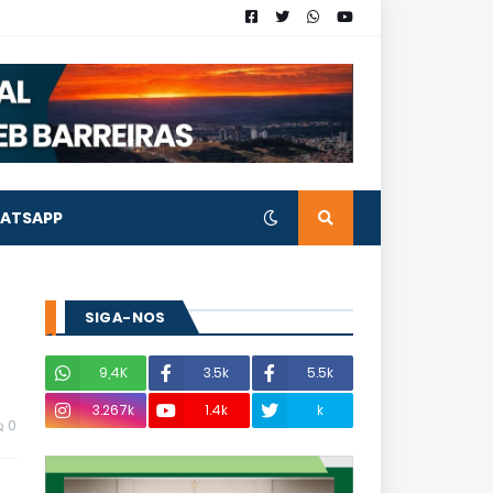
ATSAPP
SIGA-NOS
9,4K
3.5k
5.5k
3.267k
1.4k
k
0