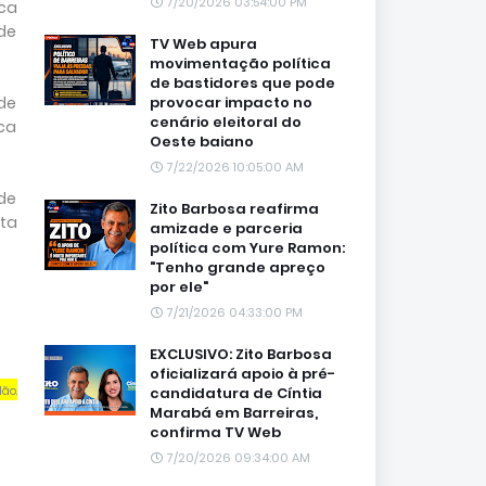
7/20/2026 03:54:00 PM
oca
 de
TV Web apura
movimentação política
de bastidores que pode
provocar impacto no
de
cenário eleitoral do
ica
Oeste baiano
7/22/2026 10:05:00 AM
 de
Zito Barbosa reafirma
sta
amizade e parceria
política com Yure Ramon:
"Tenho grande apreço
por ele"
7/21/2026 04:33:00 PM
EXCLUSIVO: Zito Barbosa
oficializará apoio à pré-
candidatura de Cíntia
dão.
Marabá em Barreiras,
confirma TV Web
7/20/2026 09:34:00 AM