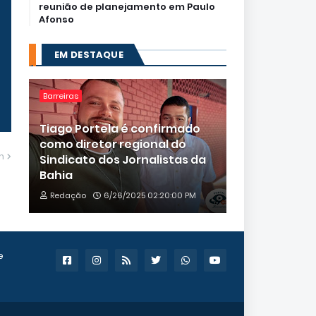
reunião de planejamento em Paulo
Afonso
EM DESTAQUE
Barreiras
Tiago Portela é confirmado
como diretor regional do
m
Sindicato dos Jornalistas da
Bahia
Redação
6/26/2025 02:20:00 PM
e