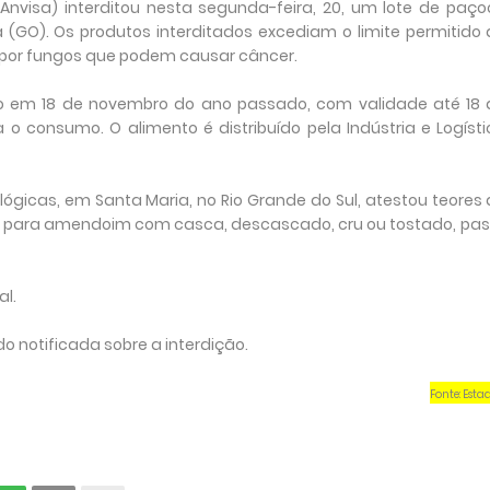
 (Anvisa) interditou nesta segunda-feira, 20, um lote de paç
 (GO). Os produtos interditados excediam o limite permitido
s por fungos que podem causar câncer.
ado em 18 de novembro do ano passado, com validade até 18 
o consumo. O alimento é distribuído pela Indústria e Logíst
lógicas, em Santa Maria, no Rio Grande do Sul, atestou teores
do para amendoim com casca, descascado, cru ou tostado, pa
al.
o notificada sobre a interdição.
Fonte: Esta