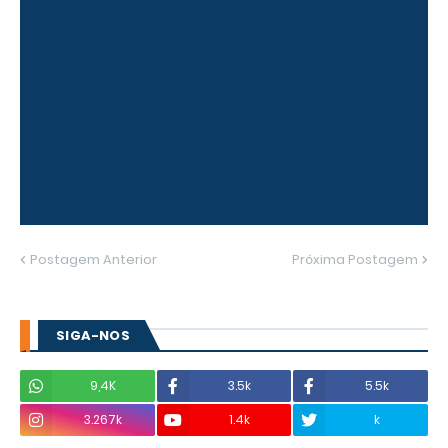
Postagem Anterior
Próxima Postagem
SIGA-NOS
9,4K
3.5k
5.5k
3.267k
1.4k
k