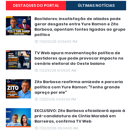
DESTAQUES DO PORTAL
ÚLTIMAS NOTÍCIAS
Bastidores: insatisfação de aliados pode
gerar desgaste entre Yure Ramon e Zito
Barbosa, apontam fontes ligadas ao grupo
político
7/20/2026 03:54:00 PM
TV Web apura movimentação política de
bastidores que pode provocar impacto no
cenário eleitoral do Oeste baiano
7/22/2026 10:05:00 AM
Zito Barbosa reafirma amizade e parceria
política com Yure Ramon: "Tenho grande
apreço por ele"
7/21/2026 04:33:00 PM
EXCLUSIVO: Zito Barbosa oficializará apoio à
pré-candidatura de Cíntia Marabá em
Barreiras, confirma TV Web
7/20/2026 09:34:00 AM