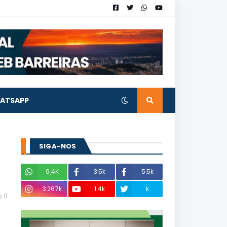
ATSAPP
SIGA-NOS
9,4K
3.5k
5.5k
3.267k
1.4k
k
0