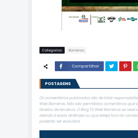
Categorias:
Barreiras
Compartilhar
POSTAGENS
Os comentários publicados são de total responsabilid
Web Barreiras. Não são permitidos comentários que de
direitos de terceiros. O Blog TV Web Barreiras se res
atenda a essas diretrizes ou que esteja fora do con
poderão ser excluídos.