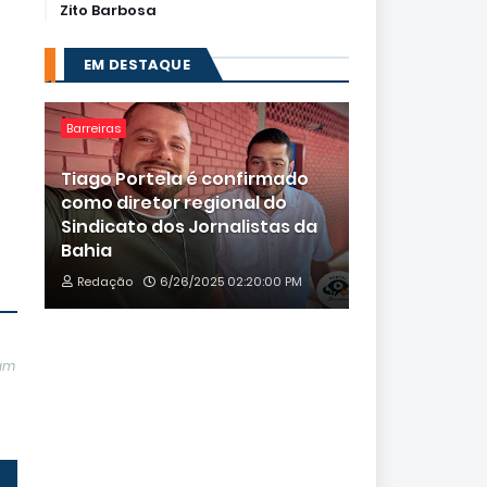
Zito Barbosa
EM DESTAQUE
Barreiras
Tiago Portela é confirmado
como diretor regional do
Sindicato dos Jornalistas da
Bahia
Redação
6/26/2025 02:20:00 PM
jam