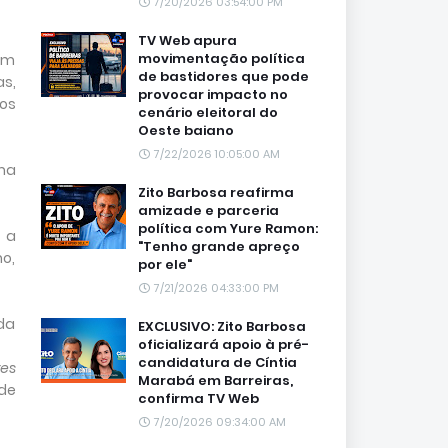
7/20/2026 03:54:00 PM
TV Web apura
movimentação política
om
de bastidores que pode
as,
provocar impacto no
os
cenário eleitoral do
Oeste baiano
7/22/2026 10:05:00 AM
ma
Zito Barbosa reafirma
amizade e parceria
política com Yure Ramon:
 a
"Tenho grande apreço
o,
por ele"
7/21/2026 04:33:00 PM
 da
EXCLUSIVO: Zito Barbosa
oficializará apoio à pré-
candidatura de Cíntia
es
Marabá em Barreiras,
 de
confirma TV Web
7/20/2026 09:34:00 AM