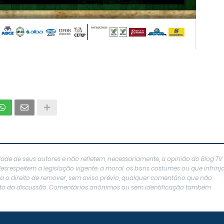
ade de seus autores e não refletem, necessariamente, a opinião do Blog TV
srespeitem a legislação vigente, a moral, os bons costumes ou que infrin
erva o direito de remover, sem aviso prévio, qualquer comentário que não
texto da discussão. Comentários anônimos ou sem identificação também